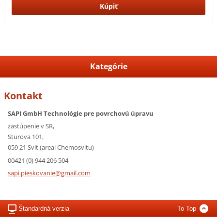
Kategórie
Kontakt
SAPI GmbH Technológie pre povrchovú úpravu
zastúpenie v SR,
Sturova 101,
059 21 Svit (areal Chemosvitu)
00421 (0) 944 206 504
sapi.pie
skovanie
@gmail.c
om
Štandardná verzia
To Top