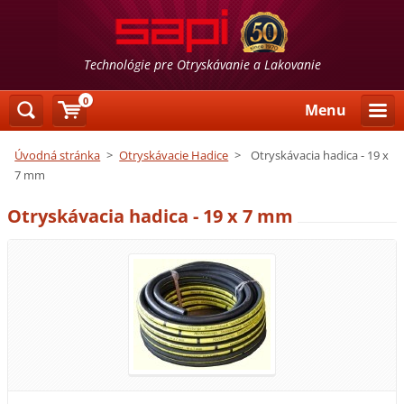
Technológie pre Otryskávanie a Lakovanie
0
Menu
Úvodná stránka
>
Otryskávacie Hadice
>
Otryskávacia hadica - 19 x
7 mm
Otryskávacia hadica - 19 x 7 mm