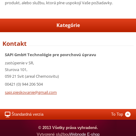
produkt, alebo službu, ktorá plne uspokojí Vaše požiadavky.
Kategórie
Kontakt
SAPI GmbH Technológie pre povrchovú úpravu
zastúpenie v SR,
Sturova 101,
059 21 Svit (areal Chemosvitu)
00421 (0) 944 206 504
sapi.pie
skovanie
@gmail.c
om
Štandardná verzia
To Top
© 2013 Všetky práva vyhradené.
Vytvorené službou
Webnode E-shop