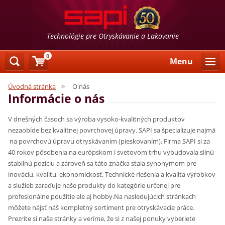
Technológie pre Otryskávanie a Lakovanie
0
Menu
Úvodná stránka
>
O nás
Informácie o nás
V dnešných časoch sa výroba vysoko-kvalitn
ých produktov
nezaobíde bez kvalitnej povrchovej úpravy. SAPI sa špecializuje najmä
na povrchovú úpravu otryskávaním (pieskovaním). Firma SAPI si za
40 rokov pôsobenia na európskom i svetovom trhu vybudovala silnú
stabilnú pozíciu a zároveň sa táto značka stala synonymom pre
inováciu, kvalitu, ekonomickosť.
Technické riešenia a kvalita výrobkov
a služieb zaraďuje naše produkty do kategórie určenej pre
profesionálne použitie ale aj hobby.
Na nasledujúcich stránkach
môžete nájsť náš kompletný sortiment pre otryskávacie práce.
Prezrite si naše stránky a veríme, že si z našej ponuky vyberiete