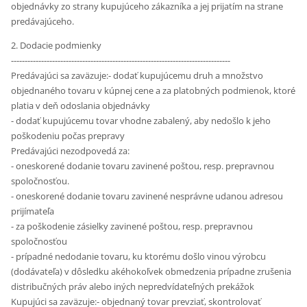
objednávky zo strany kupujúceho zákazníka a jej prijatím na strane
predávajúceho.
2. Dodacie podmienky
--------------------------------------------------------------------------------
Predávajúci sa zaväzuje:- dodať kupujúcemu druh a množstvo
objednaného tovaru v kúpnej cene a za platobných podmienok, ktoré
platia v deň odoslania objednávky
- dodať kupujúcemu tovar vhodne zabalený, aby nedošlo k jeho
poškodeniu počas prepravy
Predávajúci nezodpovedá za:
- oneskorené dodanie tovaru zavinené poštou, resp. prepravnou
spoločnosťou.
- oneskorené dodanie tovaru zavinené nesprávne udanou adresou
prijímateľa
- za poškodenie zásielky zavinené poštou, resp. prepravnou
spoločnosťou
- prípadné nedodanie tovaru, ku ktorému došlo vinou výrobcu
(dodávateľa) v dôsledku akéhokoľvek obmedzenia prípadne zrušenia
distribučných práv alebo iných nepredvídateľných prekážok
Kupujúci sa zaväzuje:- objednaný tovar prevziať, skontrolovať