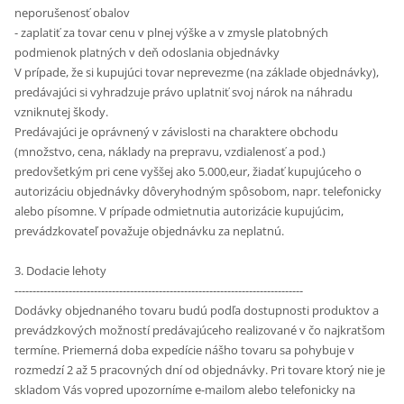
neporušenosť obalov
- zaplatiť za tovar cenu v plnej výške a v zmysle platobných
podmienok platných v deň odoslania objednávky
V prípade, že si kupujúci tovar neprevezme (na základe objednávky),
predávajúci si vyhradzuje právo uplatniť svoj nárok na náhradu
vzniknutej škody.
Predávajúci je oprávnený v závislosti na charaktere obchodu
(množstvo, cena, náklady na prepravu, vzdialenosť a pod.)
predovšetkým pri cene vyššej ako 5.000,eur, žiadať kupujúceho o
autorizáciu objednávky dôveryhodným spôsobom, napr. telefonicky
alebo písomne. V prípade odmietnutia autorizácie kupujúcim,
prevádzkovateľ považuje objednávku za neplatnú.
3. Dodacie lehoty
--------------------------------------------------------------------------------
Dodávky objednaného tovaru budú podľa dostupnosti produktov a
prevádzkových možností predávajúceho realizované v čo najkratšom
termíne. Priemerná doba expedície nášho tovaru sa pohybuje v
rozmedzí 2 až 5 pracovných dní od objednávky. Pri tovare ktorý nie je
skladom Vás vopred upozorníme e-mailom alebo telefonicky na