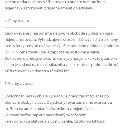
zmenu dodacej lehoty Vášho tovaru a budete mať možnosť
objednávku stornovať, prípadne zmeniť objednávku.
4. Ceny tovaru
--------------------------------------------------------------------------------
Ceny uvedené v našom internetovom obchode sú platné v čase
objednania tovaru. Vyhradzujeme si právo tlačových chýb a zmeny
cien. Všetky ceny sú uvádzané výlučne bez dane z pridanej hodnoty
(DPH). V cene tovaru nie je započítané poštovné a balné.
Dokladom o predaji je faktúra, ktorá je pripojená ku každej zásielke
alebo je zaslaná na e-mail zákazníka v elektronickej podobe, a ktorá
slúži zároveň ako dodací a záručný list.
5. Platby za tovar
--------------------------------------------------------------------------------
Spoločnosť SAPI GmbH si vyhradzuje právo zaslať tovar až po
obdržaní platby na účet. Objednaný tovar zasielame expresnou
službou na adresu udanú zákazníkom v objednávke.
Za tovar možno zaplatiť nasledovnými spôsobmi:
- elektronickou platbou na účet v banke. (proforma faktúra)