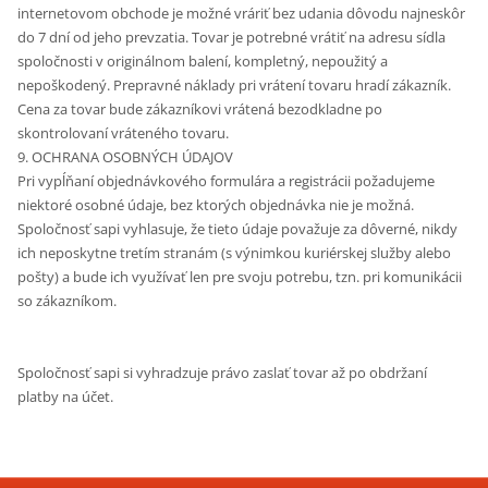
internetovom obchode je možné vráriť bez udania dôvodu najneskôr
do 7 dní od jeho prevzatia. Tovar je potrebné vrátiť na adresu sídla
spoločnosti v originálnom balení, kompletný, nepoužitý a
nepoškodený. Prepravné náklady pri vrátení tovaru hradí zákazník.
Cena za tovar bude zákazníkovi vrátená bezodkladne po
skontrolovaní vráteného tovaru.
9. OCHRANA OSOBNÝCH ÚDAJOV
Pri vypĺňaní objednávkového formulára a registrácii požadujeme
niektoré osobné údaje, bez ktorých objednávka nie je možná.
Spoločnosť sapi vyhlasuje, že tieto údaje považuje za dôverné, nikdy
ich neposkytne tretím stranám (s výnimkou kuriérskej služby alebo
pošty) a bude ich využívať len pre svoju potrebu, tzn. pri komunikácii
so zákazníkom.
Spoločnosť sapi si vyhradzuje právo zaslať tovar až po obdržaní
platby na účet.