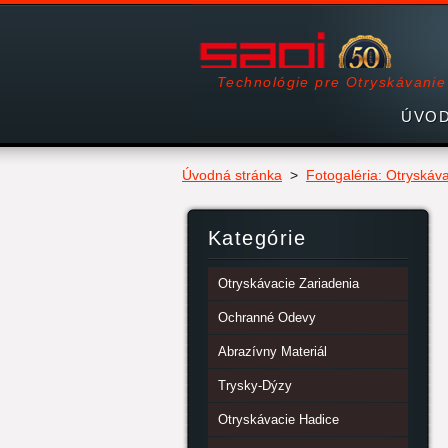
Technológie pre Otryskávanie
ÚVOD
Úvodná stránka
>
Fotogaléria: Otryskáv
Kategórie
Otryskávacie Zariadenia
Ochranné Odevy
Abrazívny Materiál
Trysky-Dýzy
Otryskávacie Hadice