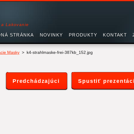
 a Lakovanie
NÁ STRÁNKA
NOVINKY
PRODUKTY
KONTAKT
acie Masky
>
k4-strahlmaske-frei-387kb_152.jpg
Predchádzajúci
Spustiť prezentác