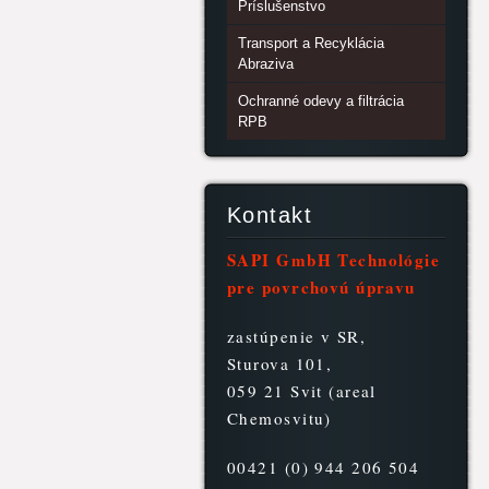
Príslušenstvo
Transport a Recyklácia
Abraziva
Ochranné odevy a filtrácia
RPB
Kontakt
SAPI GmbH Technológie
pre povrchovú úpravu
zastúpenie v SR,
Sturova 101,
059 21 Svit (areal
Chemosvitu)
00421 (0) 944 206 504