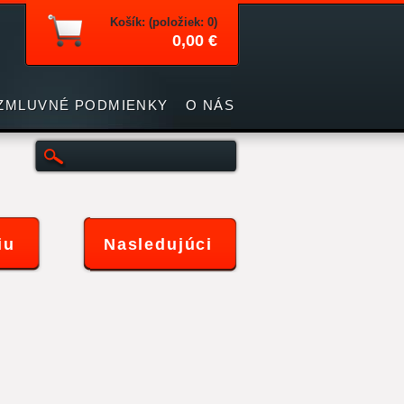
Košík: (položiek: 0)
0,00 €
ZMLUVNÉ PODMIENKY
O NÁS
iu
Nasledujúci