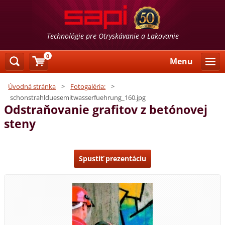
Technológie pre Otryskávanie a Lakovanie
0
Menu
Úvodná stránka
>
Fotogaléria:
>
schonstrahlduesemitwasserfuehrung_160.jpg
Odstraňovanie grafitov z betónovej
steny
Spustiť prezentáciu