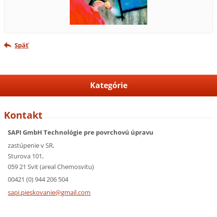
Späť
Kategórie
Kontakt
SAPI GmbH Technológie pre povrchovú úpravu
zastúpenie v SR,
Sturova 101,
059 21 Svit (areal Chemosvitu)
00421 (0) 944 206 504
sapi.pie
skovanie
@gmail.c
om